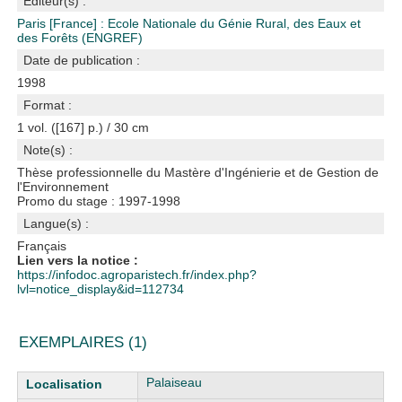
Editeur(s) :
Paris [France] : Ecole Nationale du Génie Rural, des Eaux et
des Forêts (ENGREF)
Date de publication :
1998
Format :
1 vol. ([167] p.) / 30 cm
Note(s) :
Thèse professionnelle du Mastère d'Ingénierie et de Gestion de
l'Environnement
Promo du stage : 1997-1998
Langue(s) :
Français
Lien vers la notice :
https://infodoc.agroparistech.fr/index.php?
lvl=notice_display&id=112734
EXEMPLAIRES (1)
Liste des exemplaires
Palaiseau