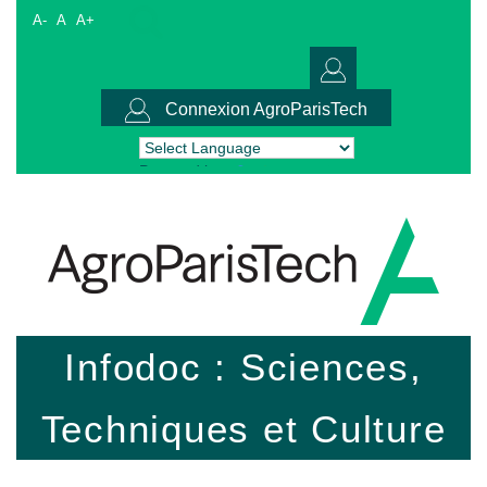
A-
A
A+
Connexion AgroParisTech
Powered by
Translate
Infodoc : Sciences,
Techniques et Culture