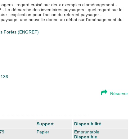
usagers : regard croisé sur deux exemples d'aménagement -
? - La démarche des inventaires paysagers : quel regard sur le
 : explication pour l'action du referent paysager -
e paysage, une nouvelle donne au débat sur l'aménagement du
des Forêts (ENGREF)
12136
Réserver
Support
Disponibilité
79
Papier
Empruntable
Disponible