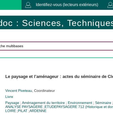
Identifiez-vous (lecteurs extérieurs)
doc : Sciences, Techniques
Le paysage et l'aménageur : actes du séminaire de C
Vincent Piveteau
, Coordinateur
Livre
Paysage
;
Aménagement du territoire
;
Environnement
;
Séminaire
ANALYSE PAYSAGERE
;
ETUDEPAYSAGERE
712 (Historique et do
LOIRE
;
PILAT
;
ARDENNE