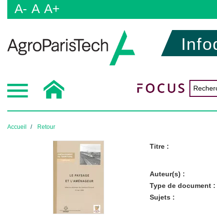
A-
A
A+
Info
Accueil
Retour
Titre :
Auteur(s) :
Type de document :
Sujets :