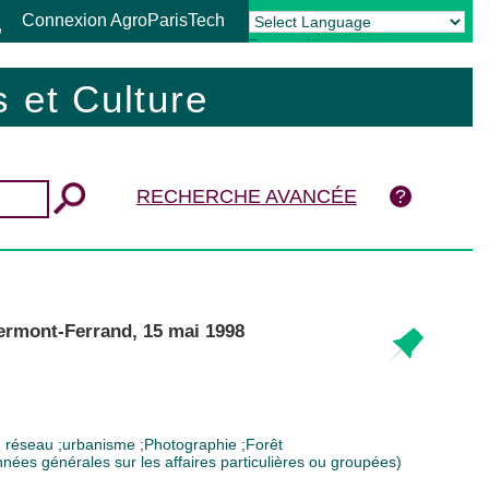
Connexion AgroParisTech
Powered by
Translate
 et Culture
RECHERCHE AVANCÉE
lermont-Ferrand, 15 mai 1998
;
réseau
;
urbanisme
;
Photographie
;
Forêt
nnées générales sur les affaires particulières ou groupées)