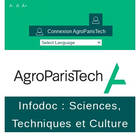
A-
A
A+
Connexion AgroParisTech
Powered by
Translate
Infodoc : Sciences,
Techniques et Culture