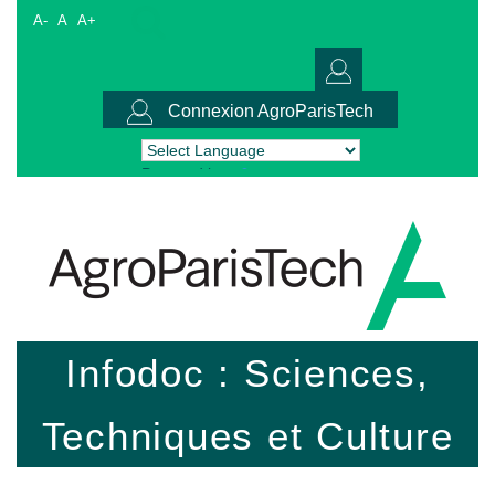
A-
A
A+
Connexion AgroParisTech
Powered by
Translate
Infodoc : Sciences,
Techniques et Culture