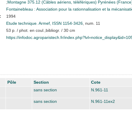
;
Montagne
375.12 (Câbles aériens, téléfériques)
Pyrénées (France
Fontainebleau : Association pour la rationnalisation et la mécanisat
:
1994
Etude technique. Armef, ISSN 1154-3426
, num. 11
53 p. / phot. en coul.,bibliogr. / 30 cm
https://infodoc.agroparistech.fr/index.php?lvl=notice_display&id=1
Pôle
Section
Cote
sans section
N.961-11
sans section
N.961-11ex2