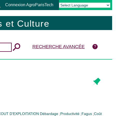
Connexion AgroParisTech
Powered by
Translate
 et Culture
RECHERCHE AVANCÉE
COUT D'EXPLOITATION
Débardage
;
Productivité
;
Fagus
;
Coût