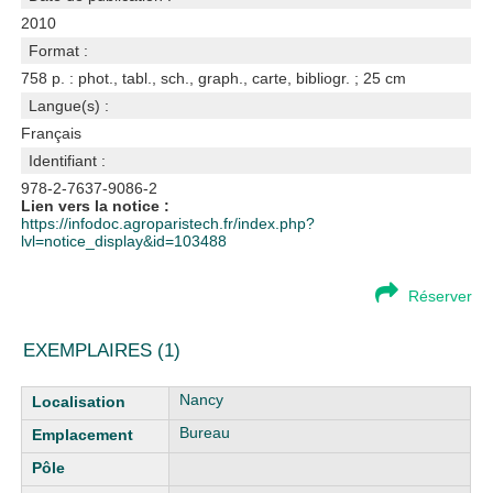
2010
Format :
758 p. : phot., tabl., sch., graph., carte, bibliogr. ; 25 cm
Langue(s) :
Français
Identifiant :
978-2-7637-9086-2
Lien vers la notice :
https://infodoc.agroparistech.fr/index.php?
lvl=notice_display&id=103488
Réserver
EXEMPLAIRES (1)
Liste des exemplaires
Nancy
Bureau