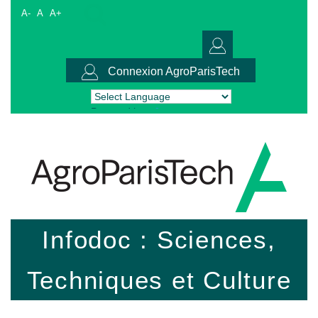
A-
A
A+
Connexion AgroParisTech
Powered by
Translate
Infodoc : Sciences,
Techniques et Culture