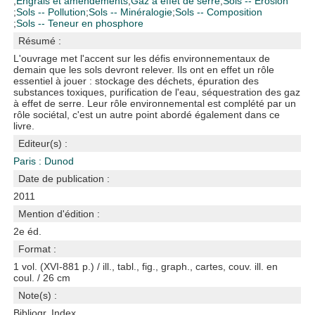
;
Engrais et amendements
;
Gaz à effet de serre
;
Sols -- Érosion
;
Sols -- Pollution
;
Sols -- Minéralogie
;
Sols -- Composition
;
Sols -- Teneur en phosphore
Résumé :
L'ouvrage met l'accent sur les défis environnementaux de
demain que les sols devront relever. Ils ont en effet un rôle
essentiel à jouer : stockage des déchets, épuration des
substances toxiques, purification de l'eau, séquestration des gaz
à effet de serre. Leur rôle environnemental est complété par un
rôle sociétal, c'est un autre point abordé également dans ce
livre.
Editeur(s) :
Paris : Dunod
Date de publication :
2011
Mention d'édition :
2e éd.
Format :
1 vol. (XVI-881 p.) / ill., tabl., fig., graph., cartes, couv. ill. en
coul. / 26 cm
Note(s) :
Bibliogr. Index