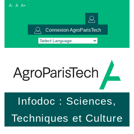
A-
A
A+
Connexion AgroParisTech
Powered by
Translate
Infodoc : Sciences,
Techniques et Culture