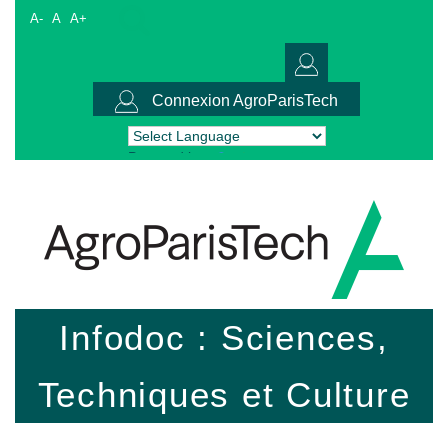
A-
A
A+
Connexion AgroParisTech
Powered by
Translate
Infodoc : Sciences,
Techniques et Culture