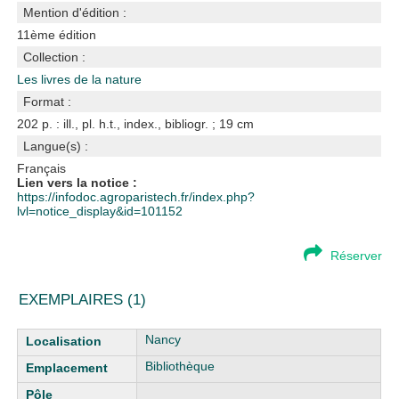
Mention d'édition :
11ème édition
Collection :
Les livres de la nature
Format :
202 p. : ill., pl. h.t., index., bibliogr. ; 19 cm
Langue(s) :
Français
Lien vers la notice :
https://infodoc.agroparistech.fr/index.php?
lvl=notice_display&id=101152
Réserver
EXEMPLAIRES (1)
Liste des exemplaires
Nancy
Bibliothèque