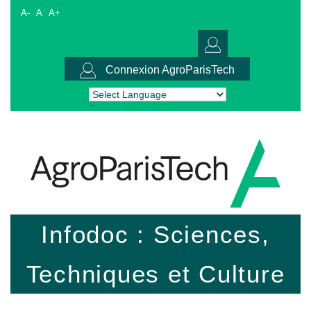
A-
A
A+
Connexion AgroParisTech
Powered by
Translate
Infodoc : Sciences,
Techniques et Culture