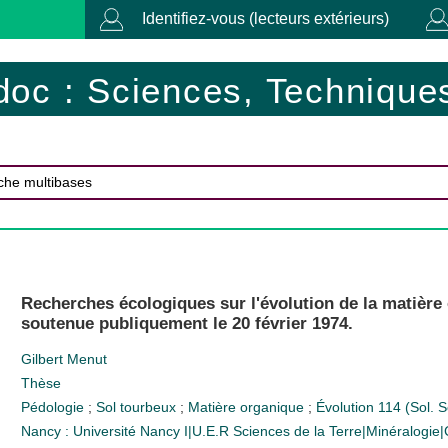
Identifiez-vous (lecteurs extérieurs)
doc : Sciences, Techniques
Recherches écologiques sur l'évolution de la matière
soutenue publiquement le 20 février 1974.
Gilbert Menut
Thèse
Pédologie
;
Sol tourbeux
;
Matière organique
;
Évolution
114 (Sol. S
Nancy : Université Nancy I|U.E.R Sciences de la Terre|Minéralogie