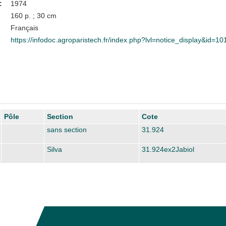
:
1974
160 p. ; 30 cm
Français
https://infodoc.agroparistech.fr/index.php?lvl=notice_display&id=1
Pôle
Section
Cote
sans section
31.924
Silva
31.924ex2Jabiol