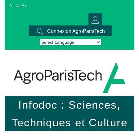
A-
A
A+
Connexion AgroParisTech
Powered by
Translate
Infodoc : Sciences,
Techniques et Culture