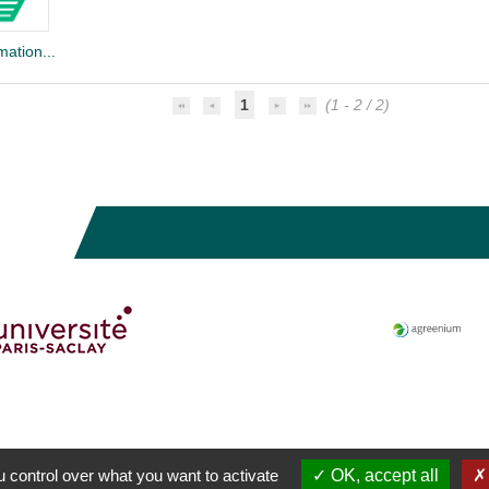
mation...
1
(1 - 2 / 2)
 control over what you want to activate
OK, accept all