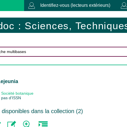
Identifiez-vous (lecteurs extérieurs)
doc : Sciences, Techniques
Lejeunia
Société botanique
pas d'ISSN
isponibles dans la collection (
2
)