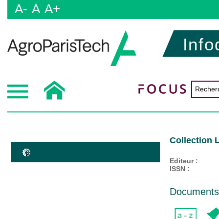
A-
A
A+
Info
Collection 
Editeur :
ISSN :
Documents d