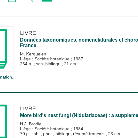
LIVRE
Données taxonomiques, nomenclaturales et chorolo
France.
M. Kerguelen
Liège : Société botanique
;
1987
264 p. ; sch.,bibliogr. ; 21 cm
mation...
LIVRE
More bird's nest fungi (Nidulariaceae) : a supplemen
H.J. Brodie
Liège : Société botanique
;
1984
70 p.: tabl., phot., bibliogr., résumé français ; 23 cm