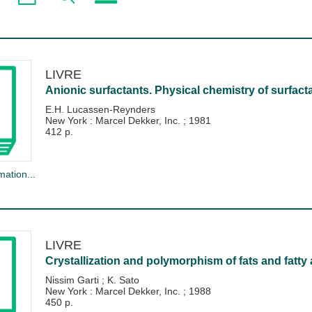
LIVRE
Anionic surfactants. Physical chemistry of surfacta
E.H. Lucassen-Reynders
New York : Marcel Dekker, Inc.
;
1981
412 p.
mation...
LIVRE
Crystallization and polymorphism of fats and fatty 
Nissim Garti
;
K. Sato
New York : Marcel Dekker, Inc.
;
1988
450 p.