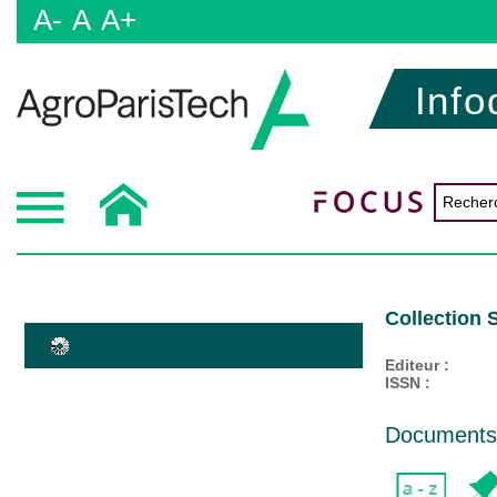
A-
A
A+
Info
Collection 
Editeur :
ISSN :
Documents d