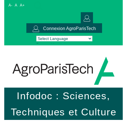
A-
A
A+
Connexion AgroParisTech
Powered by
Translate
Infodoc : Sciences,
Techniques et Culture