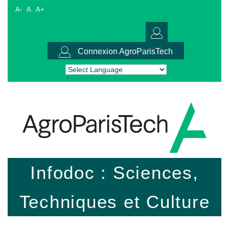
A-
A
A+
Connexion AgroParisTech
Powered by
Translate
Infodoc : Sciences,
Techniques et Culture