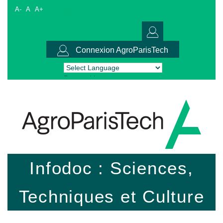
A-
A
A+
Connexion AgroParisTech
Powered by
Translate
Infodoc : Sciences,
Techniques et Culture