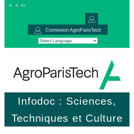
A-
A
A+
Connexion AgroParisTech
Powered by
Translate
Infodoc : Sciences,
Techniques et Culture