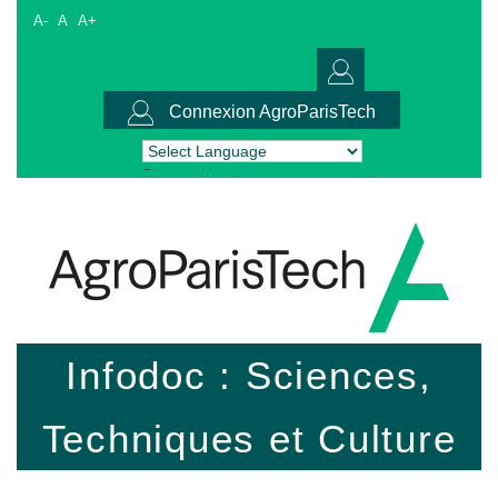
A-
A
A+
Connexion AgroParisTech
Powered by
Translate
Infodoc : Sciences,
Techniques et Culture