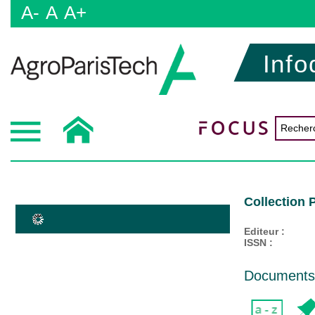
A-
A
A+
Info
Collection 
Editeur :
ISSN :
Documents d