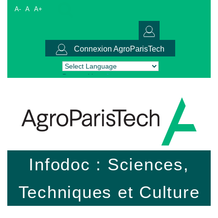
A-
A
A+
Connexion AgroParisTech
Powered by
Translate
Infodoc : Sciences,
Techniques et Culture