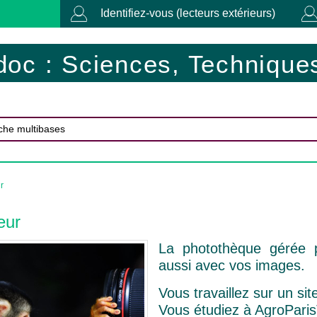
Identifiez-vous (lecteurs extérieurs)
doc : Sciences, Techniques
r
eur
La photothèque gérée p
aussi avec vos images.
Vous travaillez sur un si
Vous étudiez à AgroPari