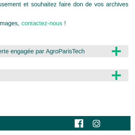
lissement et souhaitez faire don de vos archives
 images,
contactez-nous
!
erte engagée par AgroParisTech
ité de mettre les images fixes (photographies,
ce ouverte engagée par AgroParisTech.
 en l’état. Différentes étapes
ble de photographies à une base de données
images
ateté ne vienne pas détrôner le souci
raphiques scientifiques et techniques dans le
ctuels