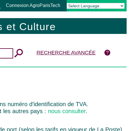
Connexion AgroParisTech
Powered by
Translate
 et Culture
RECHERCHE AVANCÉE
ns numéro d’identification de TVA.
t les autres pays :
nous consulter
.
de port (selon les tarifs en vigueur de La Poste).