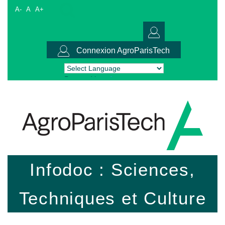
A-
A
A+
Connexion AgroParisTech
Powered by
Translate
Infodoc : Sciences,
Techniques et Culture