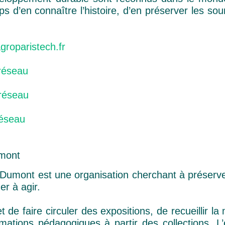
 d’en connaître l’histoire, d’en préserver les sou
oparistech.fr
 réseau
réseau
réseau
mont
umont est une organisation cherchant à préserver
er à agir.
 de faire circuler des expositions, de recueillir l
mations pédagogiques à partir des collections. 