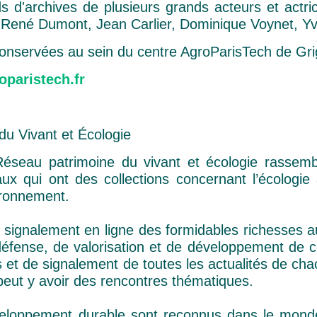
 d'archives de plusieurs grands acteurs et actric
e : René Dumont, Jean Carlier, Dominique Voynet, Y
conservées au sein du centre AgroParisTech de Gr
oparistech.fr
u Vivant et Écologie
éseau patrimoine du vivant et écologie rassem
eaux qui ont des collections concernant l’écolog
ironnement.
e signalement en ligne des formidables richesses au
défense, de valorisation et de développement de c
s et de signalement de toutes les actualités de ch
 peut y avoir des rencontres thématiques.
éveloppement durable sont reconnus dans le mond