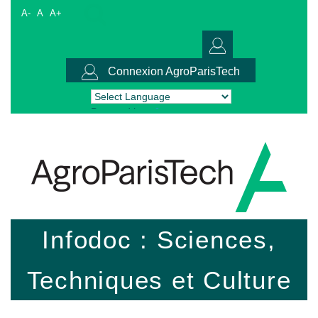
A-
A
A+
Connexion AgroParisTech
Powered by
Translate
Infodoc : Sciences,
Techniques et Culture