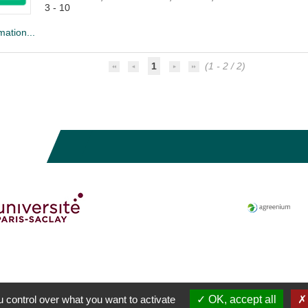
3 - 10
mation...
1
(1 - 2 / 2)
 control over what you want to activate
OK, accept all