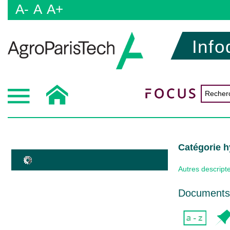
A-
A
A+
Info
Catégorie 
Autres descript
Documents 