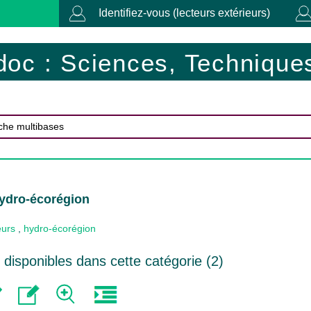
Identifiez-vous (lecteurs extérieurs)
doc : Sciences, Techniques
hydro-écorégion
eurs
,
hydro-écorégion
disponibles dans cette catégorie (
2
)