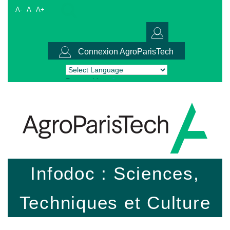
A-
A
A+
Connexion AgroParisTech
Powered by
Translate
Infodoc : Sciences,
Techniques et Culture