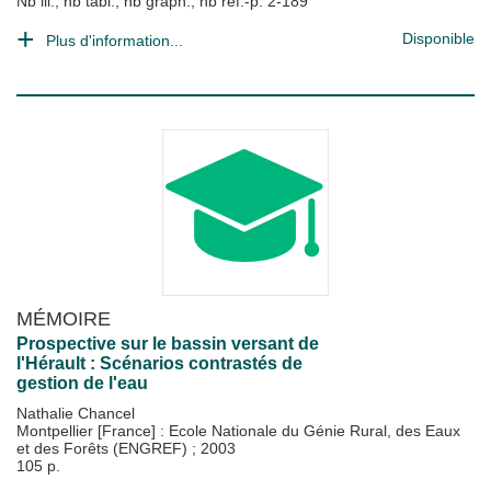
Nb ill.; nb tabl.; nb graph.; nb réf.-p. 2-189
Disponible
Plus d'information...
MÉMOIRE
Prospective sur le bassin versant de
l'Hérault : Scénarios contrastés de
gestion de l'eau
Nathalie Chancel
Montpellier [France] : Ecole Nationale du Génie Rural, des Eaux
et des Forêts (ENGREF)
;
2003
105 p.