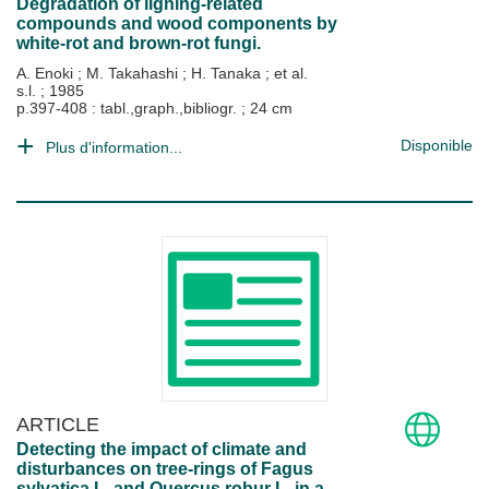
Degradation of ligning-related
compounds and wood components by
white-rot and brown-rot fungi.
A. Enoki
;
M. Takahashi
;
H. Tanaka
; et al.
s.l.
;
1985
p.397-408 : tabl.,graph.,bibliogr. ; 24 cm
Disponible
Plus d'information...
ARTICLE
Detecting the impact of climate and
disturbances on tree-rings of Fagus
sylvatica L. and Quercus robur L. in a