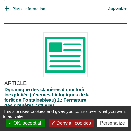
Disponible
Plus d'information...
ARTICLE
Dynamique des clairières d'une forêt
inexploitée (réserves biologiques de la
forêt de Fontainebleau) 2.: Fermeture
des clairières actuelles.
This site uses cookies and gives you control over what you want
in
Acta oecologica. Oecologia generalis
to activate
, Vol. 5 n° 2, 01/06/1984
OK, accept all
Deny all cookies
Personalize
A. Faille
;
Georges Lemée
;
J.Y. Pontailler