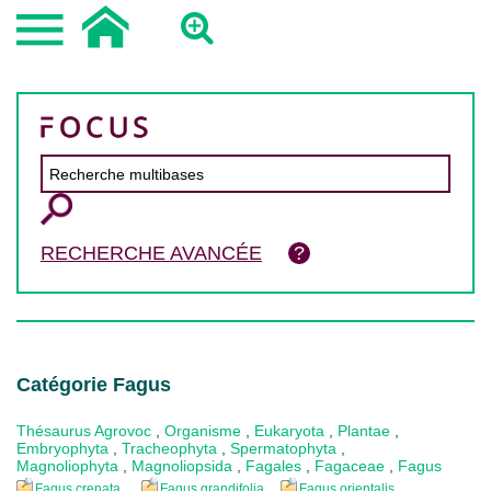
RECHERCHE AVANCÉE
Catégorie Fagus
Thésaurus Agrovoc
,
Organisme
,
Eukaryota
,
Plantae
,
Embryophyta
,
Tracheophyta
,
Spermatophyta
,
Magnoliophyta
,
Magnoliopsida
,
Fagales
,
Fagaceae
,
Fagus
Fagus crenata
Fagus grandifolia
Fagus orientalis