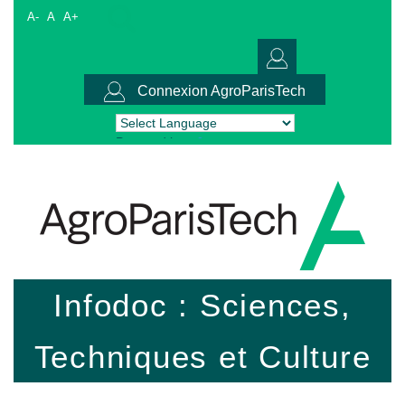
A-
A
A+
Connexion AgroParisTech
Powered by
Translate
Infodoc : Sciences,
Techniques et Culture