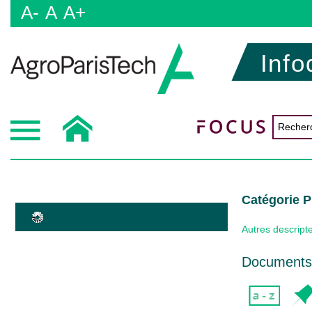
A-
A
A+
Info
Catégorie
Autres descript
Documents 