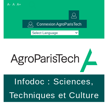
A-
A
A+
Connexion AgroParisTech
Powered by
Translate
Infodoc : Sciences,
Techniques et Culture