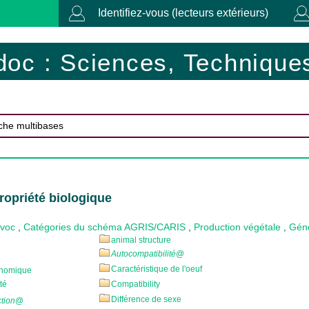
Identifiez-vous (lecteurs extérieurs)
doc : Sciences, Techniques
ropriété biologique
ovoc
,
Catégories du schéma AGRIS/CARIS
,
Production végétale
,
Géné
animal structure
Autocompatibilité
@
Caractéristique de l'oeuf
onomique
té
Compatibility
Différence de sexe
ction
@