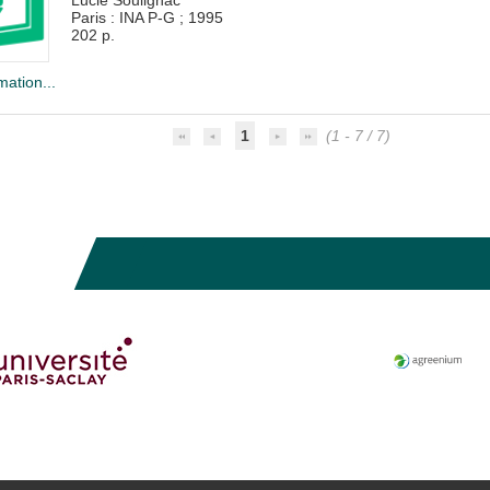
Paris : INA P-G
;
1995
202 p.
mation...
1
(1 - 7 / 7)