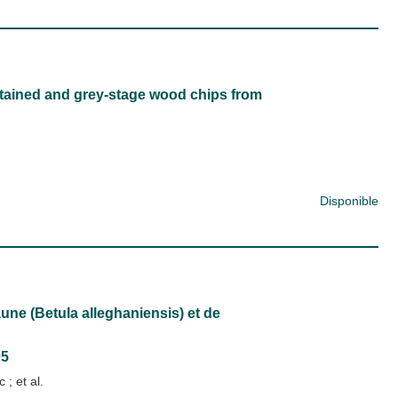
stained and grey-stage wood chips from
Disponible
une (Betula alleghaniensis) et de
05
ic
; et al.