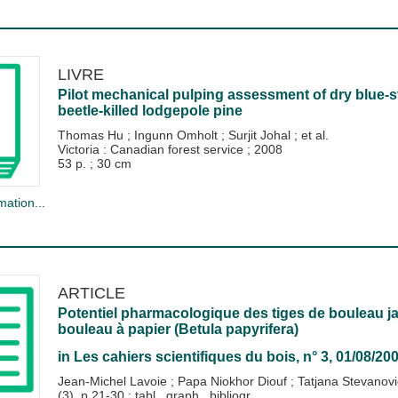
LIVRE
Pilot mechanical pulping assessment of dry blue-
beetle-killed lodgepole pine
Thomas Hu
;
Ingunn Omholt
;
Surjit Johal
; et al.
Victoria : Canadian forest service
;
2008
53 p. ; 30 cm
mation...
ARTICLE
Potentiel pharmacologique des tiges de bouleau ja
bouleau à papier (Betula papyrifera)
in
Les cahiers scientifiques du bois
, n° 3, 01/08/20
Jean-Michel Lavoie
;
Papa Niokhor Diouf
;
Tatjana Stevanov
(3), p.21-30 ; tabl., graph., bibliogr.