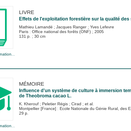
LIVRE
Effets de l'exploitation forestière sur la qualité des
Mathieu Lamandé
;
Jacques Ranger
;
Yves Lefevre
Paris : Office national des forêts (ONF)
;
2005
131 p. ; 30 cm
mation...
MÉMOIRE
Influence d'un système de culture à immersion te
de Theobroma cacao L.
K. Kherouf
;
Peletier Régis
;
Cirad
; et al.
Montpellier [France] : Ecole Nationale du Génie Rural, de
29 p.
mation...