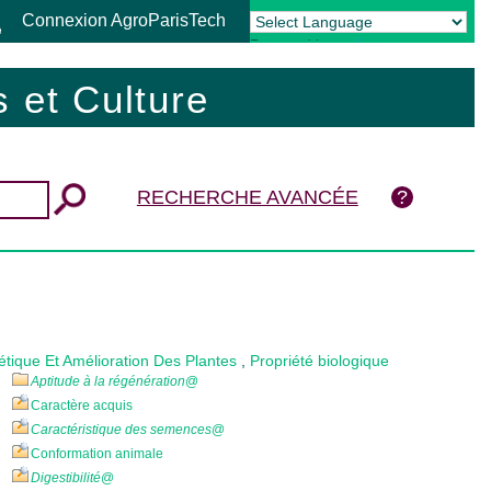
Connexion AgroParisTech
Powered by
Translate
 et Culture
RECHERCHE AVANCÉE
tique Et Amélioration Des Plantes
,
Propriété biologique
Aptitude à la régénération
@
Caractère acquis
Caractéristique des semences
@
Conformation animale
Digestibilité
@