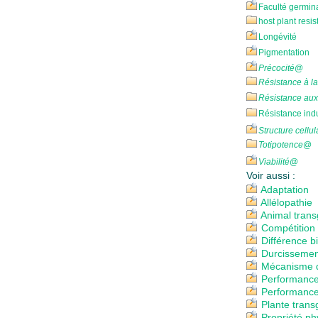
Faculté germin
host plant resi
Longévité
Pigmentation
Précocité
@
Résistance à la
Résistance aux
Résistance ind
Structure cellul
Totipotence
@
Viabilité
@
Voir aussi :
Adaptation
Allélopathie
Animal tran
Compétition 
Différence b
Durcissemen
Mécanisme 
Performance
Performance
Plante tran
Propriété p