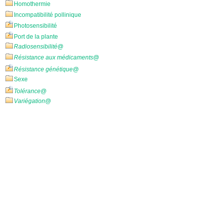
Homothermie
Incompatibilité pollinique
Photosensibilité
Port de la plante
Radiosensibilité
@
Résistance aux médicaments
@
Résistance génétique
@
Sexe
Tolérance
@
Variégation
@