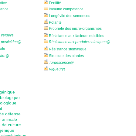
ative
Fertilité
stance
immune competence
Longévité des semences
Polarité
Propriété des micro-organismes
 verse
@
Résistance aux facteurs nuisibles
 pesticides
@
Résistance aux produits chimiques
@
uite
Résistance stomatique
aire
@
Structure des plantes
Turgescence
@
Vigueur
@
sgénique
biologique
iologique
t
de défense
 animale
 de culture
sgénique
hysicochimique