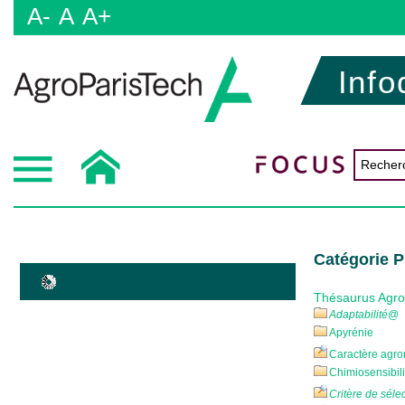
A-
A
A+
Info
Catégorie P
Thésaurus Agr
Adaptabilité
@
Apyrénie
Caractère agr
Chimiosensibili
Critère de séle