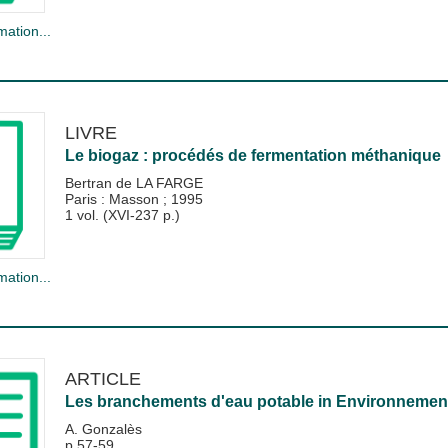
mation...
LIVRE
Le biogaz : procédés de fermentation méthanique
Bertran de LA FARGE
Paris : Masson
;
1995
1 vol. (XVI-237 p.)
mation...
ARTICLE
Les branchements d'eau potable
in
Environnement
A. Gonzalès
p.57-59