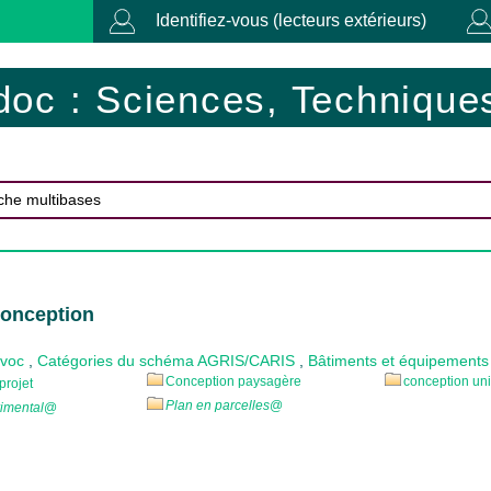
Identifiez-vous (lecteurs extérieurs)
doc : Sciences, Techniques
Conception
ovoc
,
Catégories du schéma AGRIS/CARIS
,
Bâtiments et équipements
Conception paysagère
conception uni
projet
Plan en parcelles
@
rimental
@