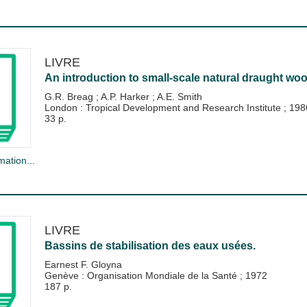
LIVRE
An introduction to small-scale natural draught wo
G.R. Breag
;
A.P. Harker
;
A.E. Smith
London : Tropical Development and Research Institute
;
198
33 p.
mation...
LIVRE
Bassins de stabilisation des eaux usées.
Earnest F. Gloyna
Genève : Organisation Mondiale de la Santé
;
1972
187 p.