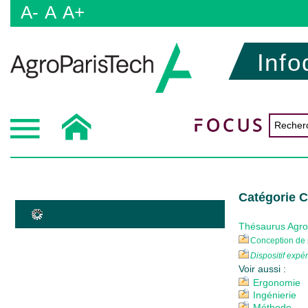
A-
A
A+
Info
Catégorie 
Thésaurus Agr
Conception de 
Dispositif expé
Voir aussi :
Ergonomie
Ingénierie
Méthode