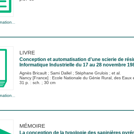
mation...
LIVRE
Conception et automatisation d'une scierie de ré
Informatique Industrielle du 17 au 28 novembre 19
Agnès Bricault
;
Sami Dallel
;
Stéphane Grulois
; et al.
Nancy [France] : Ecole Nationale du Génie Rural, des Eau
31 p. : sch. ; 30 cm
mation...
MÉMOIRE
La conception de la typologie des sapinières pyr