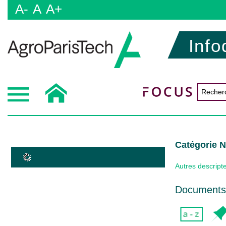
A-
A
A+
Info
Catégorie
Autres descript
Documents 