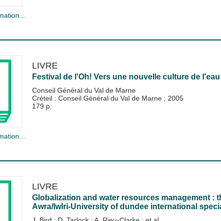
mation...
LIVRE
Festival de l'Oh! Vers une nouvelle culture de l'eau
Conseil Général du Val de Marne
Créteil : Conseil Général du Val de Marne
;
2005
179 p.
mation...
LIVRE
Globalization and water resources management : th
Awra/Iwlri-University of dundee international specia
J. Bird
;
D. Tarlock
;
A. Rieu-Clarke
; et al.