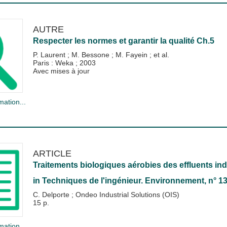
AUTRE
Respecter les normes et garantir la qualité Ch.5
P. Laurent
;
M. Bessone
;
M. Fayein
; et al.
Paris : Weka
;
2003
Avec mises à jour
mation...
ARTICLE
Traitements biologiques aérobies des effluents ind
in
Techniques de l'ingénieur. Environnement
, n° 1
C. Delporte
;
Ondeo Industrial Solutions (OIS)
15 p.
mation...