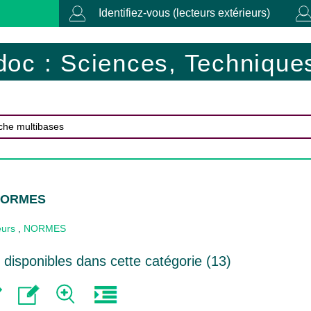
Identifiez-vous (lecteurs extérieurs)
doc : Sciences, Techniques
 NORMES
eurs
,
NORMES
disponibles dans cette catégorie (
13
)