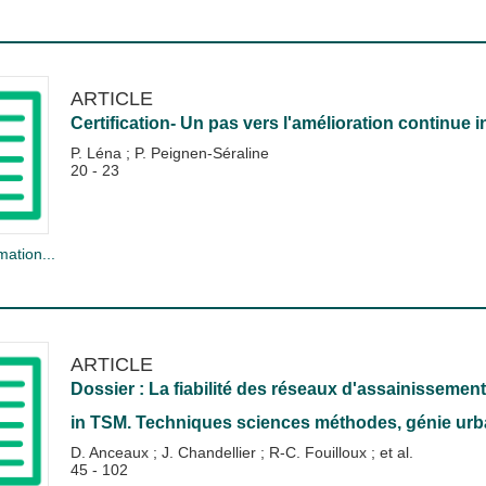
ARTICLE
Certification- Un pas vers l'amélioration continue
i
P. Léna
;
P. Peignen-Séraline
20 - 23
mation...
ARTICLE
Dossier : La fiabilité des réseaux d'assainissement
in
TSM. Techniques sciences méthodes, génie urba
D. Anceaux
;
J. Chandellier
;
R-C. Fouilloux
; et al.
45 - 102