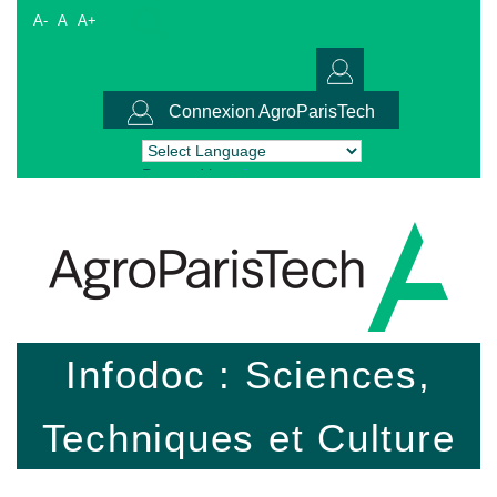
A-
A
A+
Connexion AgroParisTech
Powered by
Translate
Infodoc : Sciences,
Techniques et Culture