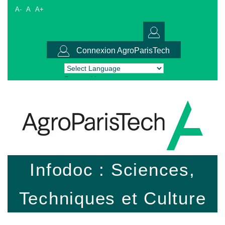
A-
A
A+
Connexion AgroParisTech
Powered by
Translate
Infodoc : Sciences,
Techniques et Culture