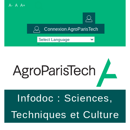
A-
A
A+
Connexion AgroParisTech
Powered by
Translate
Infodoc : Sciences,
Techniques et Culture