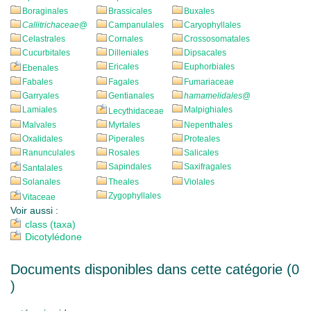
Boraginales
Brassicales
Buxales
Callitrichaceae
@
Campanulales
Caryophyllales
Celastrales
Cornales
Crossosomatales
Cucurbitales
Dilleniales
Dipsacales
Ericales
Euphorbiales
Ebenales
Fabales
Fagales
Fumariaceae
Garryales
Gentianales
hamamelidales
@
Lamiales
Malpighiales
Lecythidaceae
Malvales
Myrtales
Nepenthales
Oxalidales
Piperales
Proteales
Ranunculales
Rosales
Salicales
Sapindales
Saxifragales
Santalales
Solanales
Theales
Violales
Zygophyllales
Vitaceae
Voir aussi :
class (taxa)
Dicotylédone
Documents disponibles dans cette catégorie (
0
)