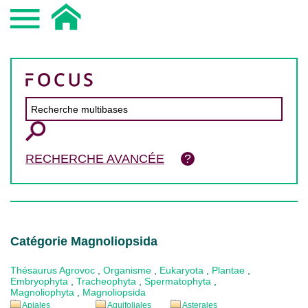
RECHERCHE AVANCÉE
Catégorie Magnoliopsida
Thésaurus Agrovoc
,
Organisme
,
Eukaryota
,
Plantae
,
Embryophyta
,
Tracheophyta
,
Spermatophyta
,
Magnoliophyta
,
Magnoliopsida
Apiales
Aquifoliales
Asterales