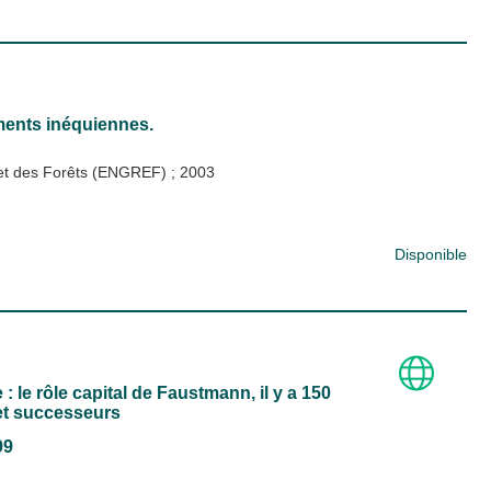
ments inéquiennes.
x et des Forêts (ENGREF)
;
2003
Disponible
le rôle capital de Faustmann, il y a 150
 et successeurs
99