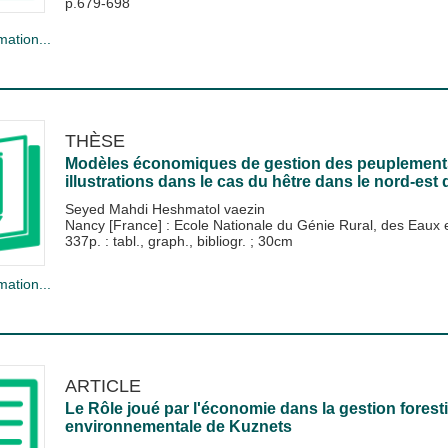
p.679-698
mation...
THÈSE
Modèles économiques de gestion des peuplements ré
illustrations dans le cas du hêtre dans le nord-est 
Seyed Mahdi Heshmatol vaezin
Nancy [France] : Ecole Nationale du Génie Rural, des Eau
337p. : tabl., graph., bibliogr. ; 30cm
mation...
ARTICLE
Le Rôle joué par l'économie dans la gestion forest
environnementale de Kuznets