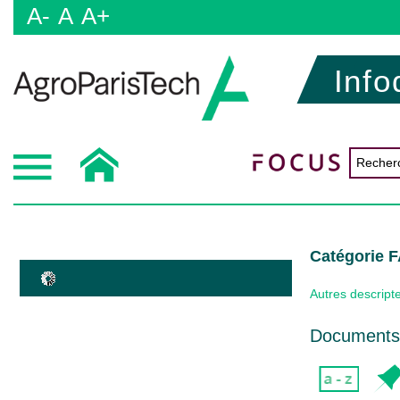
A-
A
A+
Info
Catégorie
Autres descript
Documents 