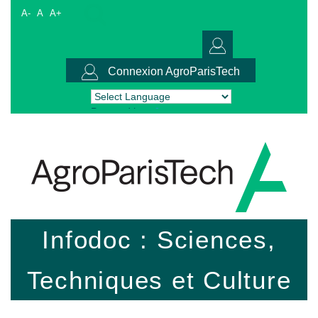
A-
A
A+
Connexion AgroParisTech
Powered by
Translate
Infodoc : Sciences,
Techniques et Culture