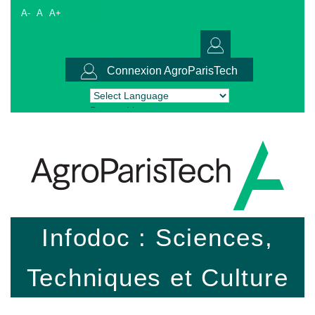
A-
A
A+
Connexion AgroParisTech
Powered by
Translate
Infodoc : Sciences,
Techniques et Culture