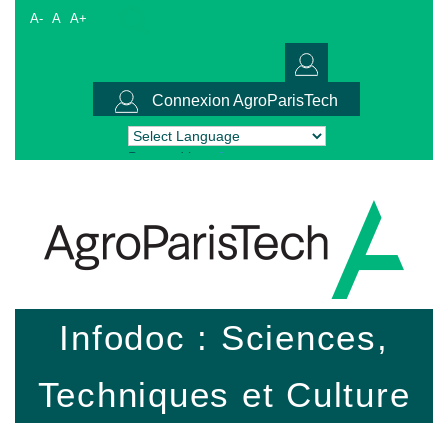
A-
A
A+
Connexion AgroParisTech
Powered by
Translate
Infodoc : Sciences,
Techniques et Culture