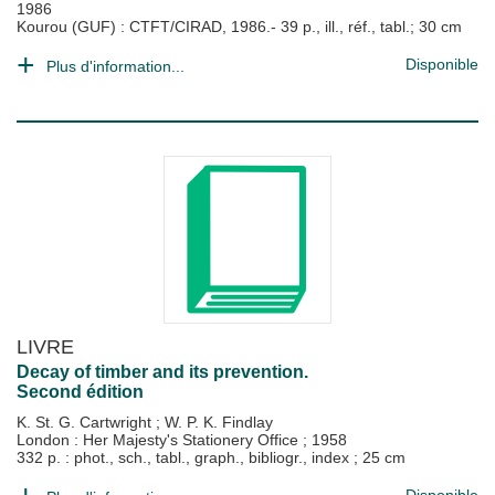
1986
Kourou (GUF) : CTFT/CIRAD, 1986.- 39 p., ill., réf., tabl.; 30 cm
Disponible
Plus d'information...
LIVRE
Decay of timber and its prevention.
Second édition
K. St. G. Cartwright
;
W. P. K. Findlay
London : Her Majesty's Stationery Office
;
1958
332 p. : phot., sch., tabl., graph., bibliogr., index ; 25 cm