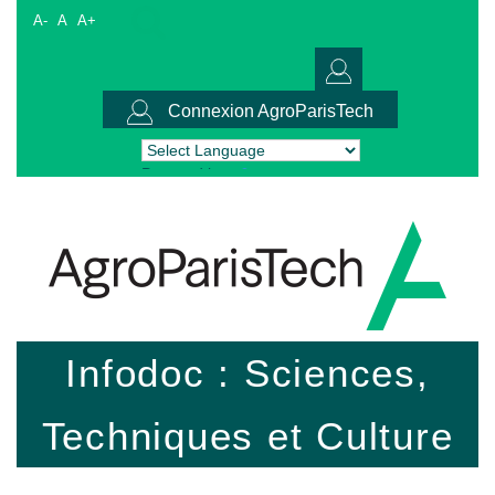
A-
A
A+
Connexion AgroParisTech
Powered by
Translate
Infodoc : Sciences,
Techniques et Culture