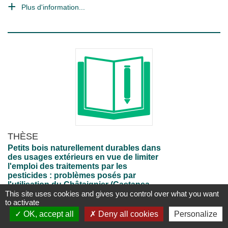
Plus d'information...
THÈSE
Petits bois naturellement durables dans
des usages extérieurs en vue de limiter
l'emploi des traitements par les
pesticides : problèmes posés par
l'utilisation du Châtaignier (Castanea
This site uses cookies and gives you control over what you want
sativa Mill.) et intérêts d'un traitement de
to activate
type friture à basse température. Thèse
soutenue le 9 janvier 2001.
OK, accept all
Deny all cookies
Personalize
Olivier Dumonceaud