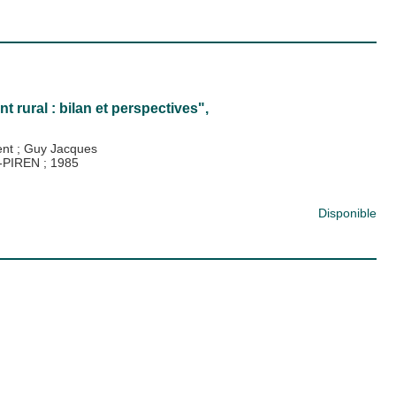
rural : bilan et perspectives",
ent
;
Guy Jacques
S)-PIREN
;
1985
Disponible