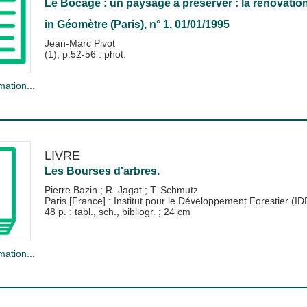
Le Bocage : un paysage à préserver : la rénovation
in
Géomètre (Paris)
, n° 1, 01/01/1995
Jean-Marc Pivot
(1), p.52-56 : phot.
mation...
LIVRE
Les Bourses d'arbres.
Pierre Bazin
;
R. Jagat
;
T. Schmutz
Paris [France] : Institut pour le Développement Forestier (I
48 p. : tabl., sch., bibliogr. ; 24 cm
mation...