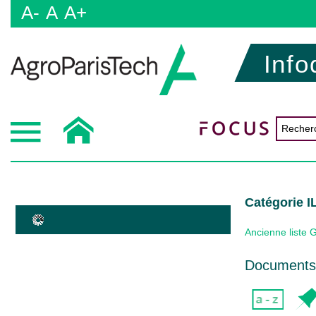
A-
A
A+
Info
Catégorie 
Ancienne liste 
Documents 