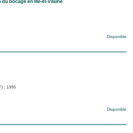
 du bocage en Ille-et-Vilaine
Disponible
DF)
;
1995
Disponible