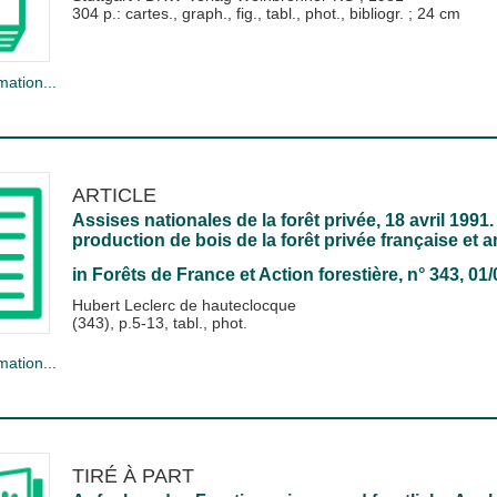
304 p.: cartes., graph., fig., tabl., phot., bibliogr. ; 24 cm
mation...
ARTICLE
Assises nationales de la forêt privée, 18 avril 199
production de bois de la forêt privée française et a
in
Forêts de France et Action forestière
, n° 343, 01
Hubert Leclerc de hauteclocque
(343), p.5-13, tabl., phot.
mation...
TIRÉ À PART