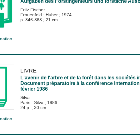
Aufgaben des Forstingenieurs und forstliche Ausb
Fritz Fischer
Frauenfeld : Huber
;
1974
p. 346-363 ; 21 cm
mation...
LIVRE
L'avenir de l'arbre et de la forêt dans les sociétés i
Document préparatoire à la conférence internationale 
février 1986
Silva
Paris : Silva
;
1986
24 p. ; 30 cm
mation...