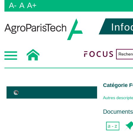
A-
A
A+
Info
Catégorie
Autres descript
Documents 