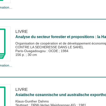
mation...
LIVRE
Analyse du secteur forestier et propositions : la Ha
Organisation de coopération et de développement économ
CONTRE LA SECHERESSE DANS LE SAHEL
Paris-Ouagadougou : OCDE
;
1984
156 p. ; 30 cm
mation...
LIVRE
Asiatische ozeannische und australische exportho
Klaus-Gunther Dahms
Stuttgart : DRW-Verlag Weinbrenner-KG
;
1981