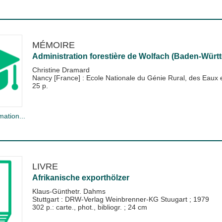
MÉMOIRE
Administration forestière de Wolfach (Baden-Württ
Christine Dramard
Nancy [France] : Ecole Nationale du Génie Rural, des Eau
25 p.
mation...
LIVRE
Afrikanische exporthölzer
Klaus-Günthetr. Dahms
Stuttgart : DRW-Verlag Weinbrenner-KG Stuugart
;
1979
302 p.: carte., phot., bibliogr. ; 24 cm