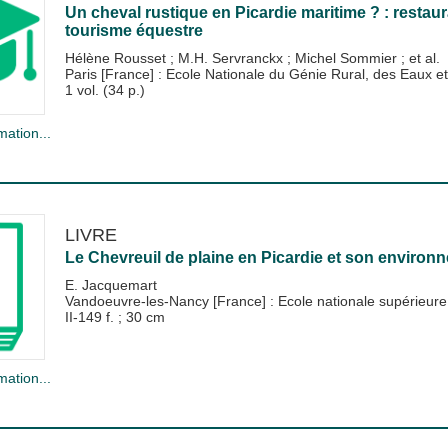
Un cheval rustique en Picardie maritime ? : resta
tourisme équestre
Hélène Rousset
;
M.H. Servranckx
;
Michel Sommier
; et al.
Paris [France] : Ecole Nationale du Génie Rural, des Eaux
1 vol. (34 p.)
mation...
LIVRE
Le Chevreuil de plaine en Picardie et son environn
E. Jacquemart
Vandoeuvre-les-Nancy [France] : Ecole nationale supérieure
II-149 f. ; 30 cm
mation...