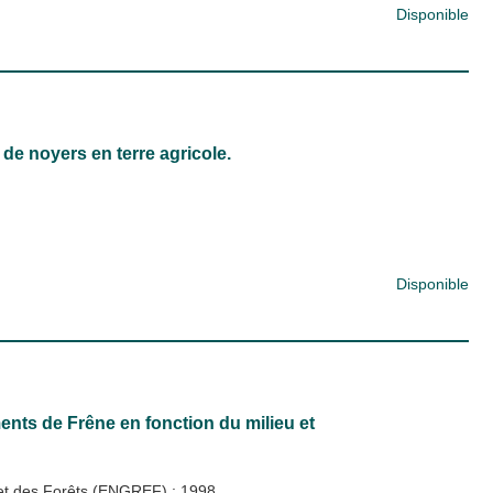
Disponible
de noyers en terre agricole.
Disponible
ts de Frêne en fonction du milieu et
x et des Forêts (ENGREF)
;
1998