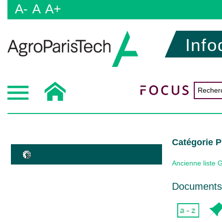
A-
A
A+
Info
Catégorie 
Ancienne liste 
Documents 