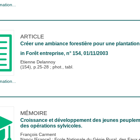
mation...
ARTICLE
Créer une ambiance forestière pour une plantation 
in
Forêt entreprise
, n° 154, 01/11/2003
Etienne Delannoy
(154), p.25-28 ; phot., tabl.
mation...
MÉMOIRE
Croissance et développement des jeunes peuplemen
des opérations sylvicoles.
François Carment
Nancy [France] : Ecole Nationale du Génie Rural, des Eau