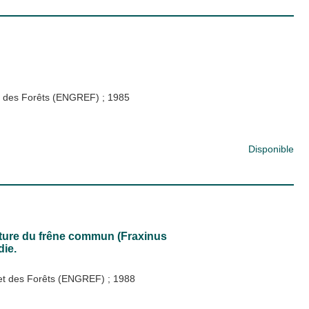
 et des Forêts (ENGREF)
;
1985
Disponible
culture du frêne commun (Fraxinus
die.
x et des Forêts (ENGREF)
;
1988