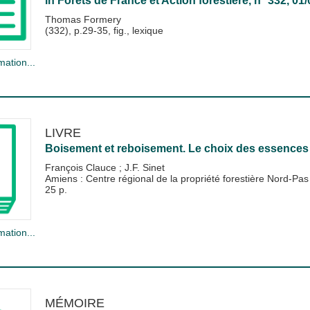
in
Forêts de France et Action forestière
, n° 332, 01
Thomas Formery
(332), p.29-35, fig., lexique
mation...
LIVRE
Boisement et reboisement. Le choix des essences 
François Clauce
;
J.F. Sinet
Amiens : Centre régional de la propriété forestière Nord-Pas
25 p.
mation...
MÉMOIRE