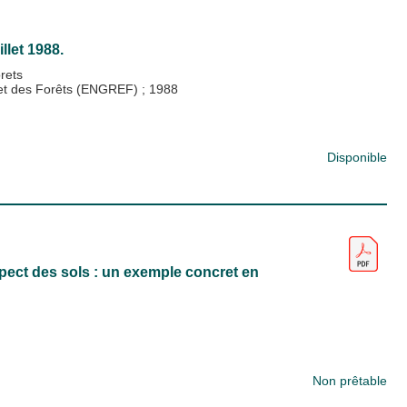
llet 1988.
rets
x et des Forêts (ENGREF)
;
1988
Disponible
espect des sols : un exemple concret en
Non prêtable