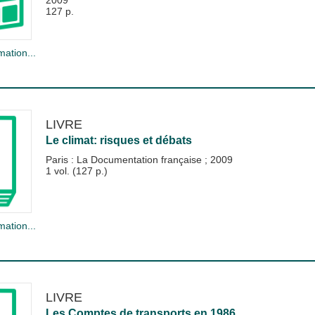
2009
127 p.
mation...
LIVRE
Le climat: risques et débats
Paris : La Documentation française
;
2009
1 vol. (127 p.)
mation...
LIVRE
Les Comptes de transports en 1986.