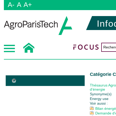
A-
A
A+
Info
Catégorie 
Thésaurus Agr
d'énergie
Synonyme(s)
Energy use
Voir aussi :
Bilan énergé
Demande d'