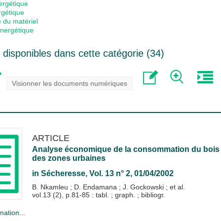
rgétique
rgétique
 du matériel
nergétique
disponibles dans cette catégorie (
34
)
Visionner les documents numériques
ARTICLE
Analyse économique de la consommation du bois de
des zones urbaines
in
Sécheresse
, Vol. 13 n° 2, 01/04/2002
B. Nkamleu
;
D. Endamana
;
J. Gockowski
; et al.
vol.13 (2), p.81-85 : tabl. ; graph. ; bibliogr.
mation...