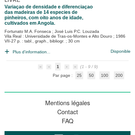
Variaçao de densidade e diferenciaçao
das madeiras de 14 especies de
pinheiros, com oito anos de idade,
cultivados em Angola.
Fortunato M.A. Fonseca
;
José Luis P.C. Louzada
Vila Real : Universidade de Tras-os-Montes e Alto Douro
;
1986
VII-27 p. : tabl., graph., bibliogr. ; 30 cm
Disponible
Plus d'information...
1
(1 - 9 / 9)
Par page :
25
50
100
200
Mentions légales
Contact
FAQ