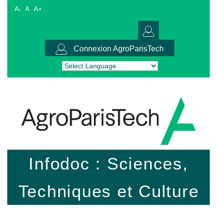
A-
A
A+
Connexion AgroParisTech
Powered by
Translate
Infodoc : Sciences,
Techniques et Culture