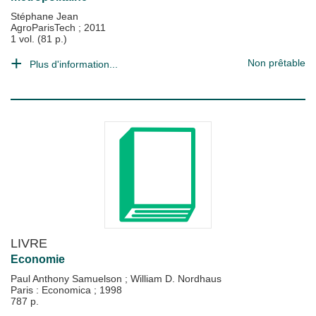
Stéphane Jean
AgroParisTech
;
2011
1 vol. (81 p.)
Non prêtable
Plus d'information...
LIVRE
Economie
Paul Anthony Samuelson
;
William D. Nordhaus
Paris : Economica
;
1998
787 p.