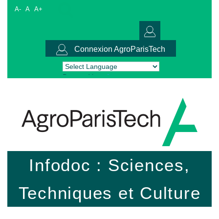
A-
A
A+
Connexion AgroParisTech
Powered by
Translate
Infodoc : Sciences,
Techniques et Culture