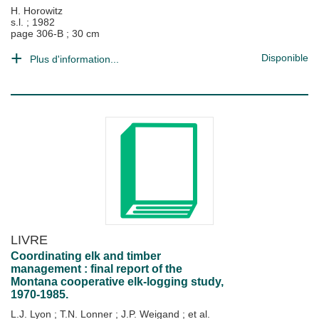
H. Horowitz
s.l.
;
1982
page 306-B ; 30 cm
Disponible
Plus d'information...
LIVRE
Coordinating elk and timber
management : final report of the
Montana cooperative elk-logging study,
1970-1985.
L.J. Lyon
;
T.N. Lonner
;
J.P. Weigand
; et al.