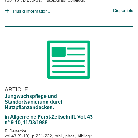
vol.4 (3), p.299-317 : tabl.,graph.,bibliogr.
Disponible
Plus d'information...
ARTICLE
Jungwuchspflege und
Standortsanierung durch
Nutzpflanzendecken.
in
Allgemeine Forst-Zeitschrift
, Vol. 43
n° 9-10, 11/03/1988
F. Denecke
vol.43 (9-10), p.221-222, tabl., phot., bibliogr.