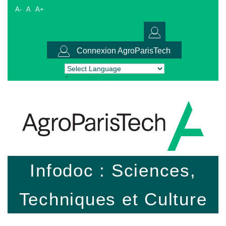
A-
A
A+
Connexion AgroParisTech
Powered by
Translate
Infodoc : Sciences,
Techniques et Culture