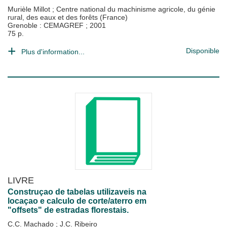
Murièle Millot
;
Centre national du machinisme agricole, du génie
rural, des eaux et des forêts (France)
Grenoble : CEMAGREF
;
2001
75 p.
Disponible
Plus d'information...
LIVRE
Construçao de tabelas utilizaveis na
locaçao e calculo de corte/aterro em
"offsets" de estradas florestais.
C.C. Machado
;
J.C. Ribeiro