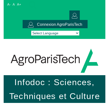
A-
A
A+
Connexion AgroParisTech
Powered by
Translate
Infodoc : Sciences,
Techniques et Culture