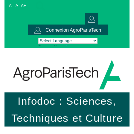
A-
A
A+
Connexion AgroParisTech
Powered by
Translate
Infodoc : Sciences,
Techniques et Culture