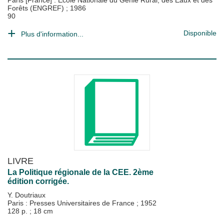
Paris [France] : Ecole Nationale du Génie Rural, des Eaux et des
Forêts (ENGREF)
;
1986
90
Disponible
Plus d'information...
LIVRE
La Politique régionale de la CEE. 2ème
édition corrigée.
Y. Doutriaux
Paris : Presses Universitaires de France
;
1952
128 p. ; 18 cm