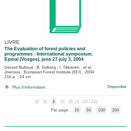
LIVRE
The Evaluation of forest policies and
programmes : International symposium,
Epinal (Vosges), june 27-july 3, 2004
Gérard Buttoud
;
B. Solberg
;
I. Tikkanen
; et al.
Joensuu : European Forest Institute (EFI)
;
2004
216 p. ; 24 cm
Disponible
Plus d'information...
1
(1 - 22 / 22)
Par page :
25
50
100
200